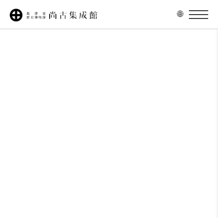
内
🌐
容
を
ス
キ
ッ
プ